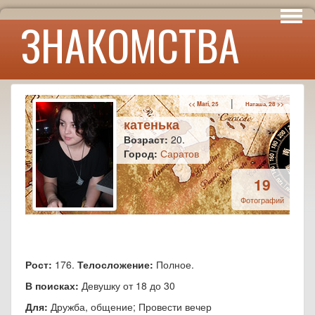
Интересы
ЗНАКОМСТВА
Юмор
|
<< Mari, 25
Наташа, 28 >>
катенька
Возраст:
20.
Город:
Саратов
19
Фотографий
Рост:
176.
Телосложение:
Полное.
В поисках:
Девушку от 18 до 30
Для:
Дружба, общение; Провести вечер