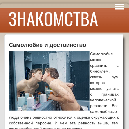
Интересы
ЗНАКОМСТВА
Юмор
Самолюбие и достоинство
Самолюбие
можно
сравнить с
биноклем,
сквозь зум
которого
можно узнать
о границах
человеческой
ревности. Все
самолюбивые
люди очень ревностно относятся к оценке окружающих к
собственной персоне. И чем эта ревность выше, тем
самовлюбленней становиться человек.